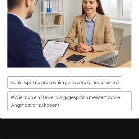
Štítky
#
Jak uspět na pracovním pohovoru (a nebát se ho)
příspěvků:
#
Wie man ein Bewerbungsgespräch meistert (ohne
Angst davor zu haben)
Navigace