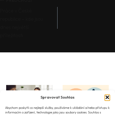
PŘEDCHOZÍ
pro
Práce v České
příspěvek
republice – kde jsou
dnes největší
příležitosti
Podobné příspěvky
Spravovat Souhlas
Abychom poskytli co nejlepší služby, používáme k ukládání a/nebo přístupu k
informacím o zařízení, technologie jako jsou soubory cookies. Souhlas s