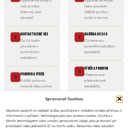
Vyplníte formulář s
Vyplníte formulář
vaší profesí.
nebo zavoláte.
Zdarma, bez
Sdělíte profesi,
závazků.
počet a termín.
Kontaktujeme vás
Nabídka do 24 h
2
2
Do 24 hodin
Ozveme se s
zavoláme s
konkrétní nabídkou
konkrétními
kandidátů.
nabídkami.
Výběr a pohovor
3
Pohovor a výběr
Představíme
3
Krátký pohovor
předvybrané
osobně nebo online.
kandidáty.
Spravovat Souhlas
Nástup do práce
Nástup a podpora
4
4
Smlouva, pojištění,
Smlouvy, doprava,
Abychom poskytli co nejlepší služby, používáme k ukládání a/nebo přístupu k
ubytování, doprava
ubytování — vše za
informacím o zařízení, technologie jako jsou soubory cookies. Souhlas s
— vše zařízeno.
vás.
těmito technologiemi nám umožní zpracovávat údaje, jako je chování při
procházení nebo jedinečná ID na tomto webu. Nesouhlas nebo odvolání